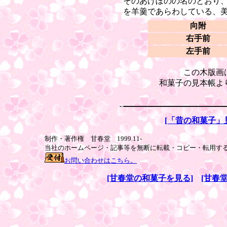
そのあけぼのの名のとおり
を羊羹であらわしている、
向附
右手前
左手前
この木版画
和菓子の見本帳よ
[「昔の和菓子」
制作・著作権 甘春堂 1999.11-
当社のホームページ・記事等を無断に転載・コピー・転用す
お問い合わせはこちら。
[甘春堂の和菓子を見る]
[甘春